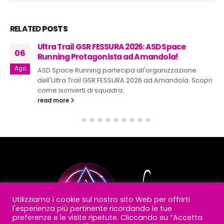
RELATED
POSTS
Ultra Trail GSR FESSURA 2026: ASD Space
06
Running Protagonista ad Amandola!
Ago
ASD Space Running partecipa all'organizzazione
dell'Ultra Trail GSR FESSURA 2026 ad Amandola. Scopri
come iscriverti di squadra.
read more
Utilizziamo i cookie sul nostro sito Web per offrirti
l'esperienza più pertinente ricordando le tue
preferenze e le visite ripetute. Cliccando su “Accetta