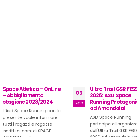
Ultra Trail GSR FESSURA
CENA ASD SPACE
01
2026: ASD Space
RUNNING – VENERDÌ
Running Protagonista
SETTEMBRE 2024
Set
ad Amandola!
CENA CONVIVIALE – VE
ASD Space Running
13 SETTEMBRE 2024 –
partecipa all'organizzazione
Space Running
dell'Ultra Trail GSR FESSURA
read more