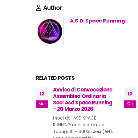
Author
A.S.D. Space Running
RELATED
POSTS
nvocazione
Space Atletica – OnLine
13
06
dinaria
– Abbigliamento
ce Running
stagione 2023/2024
Ott
Ago
026
L’Asd Space Running con la
SPACE
presente vuole informare
e in via
tutti i ragazzi e ragazze
35 Jesi (AN).
iscritti ai corsi di SPACE