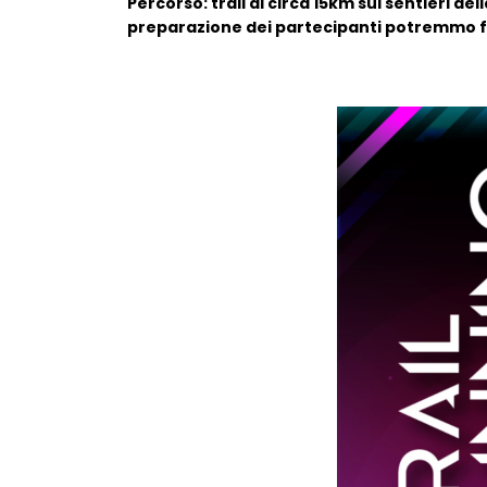
Percorso: trail di circa 15km sui sentieri del
preparazione dei partecipanti potremmo far