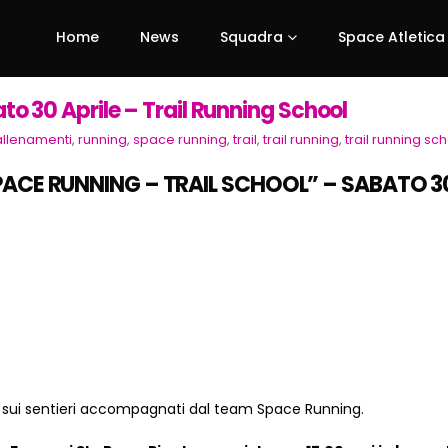
Home
News
Squadra
Space Atletica
 30 Aprile – Trail Running School
allenamenti
,
running
,
space running
,
trail
,
trail running
,
trail running sc
ACE RUNNING – TRAIL SCHOOL” – SABATO 30 A
a sui sentieri accompagnati dal team Space Running.