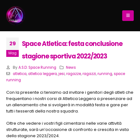
Space Atletica: festa conclusione
29
Mag
stagione sportiva 2022/2023
By
A.S.D. Space Running
News
atletica
,
atletica leggera
,
jesi
,
ragazze
,
ragazzi
,
running
,
space
running
Con la presente ci teniamo ad invitare i genitori degli atleti che
frequentano i nostri corsi di Atletica Leggera a presenziare ad
un allenamento che si svolgerà in modalità festa e gare per
tutti i tesserati della nostra squadra.
Oltre che vedere i vostri figli cimentarsi nelle varie attività
strutturate, sarà un’occasione di confronto e crescita in vista
della stagione 2023/2024.