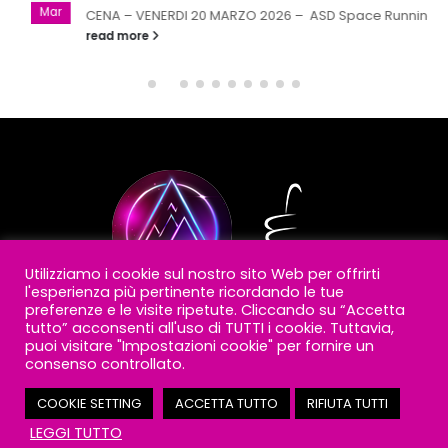
Mar
CENA – VENERDI 20 MARZO 2026 – ASD Space Running
read more
Utilizziamo i cookie sul nostro sito Web per offrirti
l'esperienza più pertinente ricordando le tue
preferenze e le visite ripetute. Cliccando su “Accetta
tutto” acconsenti all'uso di TUTTI i cookie. Tuttavia,
puoi visitare "Impostazioni cookie" per fornire un
consenso controllato.
2020 © Space Running Asd -
Cookie policy
-
Privacy policy
-
Note Legali
COOKIE SETTING
ACCETTA TUTTO
RIFIUTA TUTTI
LEGGI TUTTO