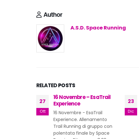
Author
A.S.D. Space Running
RELATED
POSTS
 EsaTrail
Space Atletica – Orari
23
29
Festività 2021
Dic
Mag
saTrail
Space Atletica: comunicato
enamento
sugli orari degli allenamenti
 gruppo con
durante le festività Natale -
e by Space
Capodanno 2021