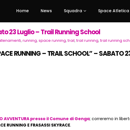
Home
News
Squadra
Space Atletica
23 Luglio – Trail Running School
allenamenti
,
running
,
space running
,
trail
,
trail running
,
trail running sc
ACE RUNNING – TRAIL SCHOOL” – SABATO 23 L
 AVVENTURA presso il Comune di Genga
; correremo in libert
CE RUNNING E FRASASSI SKYRACE
.