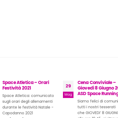
Cena Conviviale –
Continua: Jesi corr
11
Giovedì 8 Giugno 2023 –
noi & KING
ASD Space Running
Apr
La collaborazione con
Siamo felici di comunicare a
per noi molto importan
tutti i nostri tesserati
fonda sulla realizzazi
che GIOVEDI’ 8 GIUGNO 2023
degli allenamenti di 