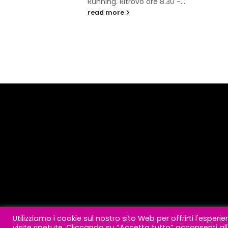
ore 8.30 -...
read more
Utilizziamo i cookie sul nostro sito Web per offrirti l'esper
visite ripetute. Cliccando su “Accetta tutto” acconsenti all'