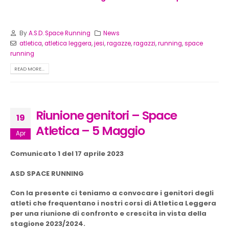
By
A.S.D. Space Running
News
atletica
,
atletica leggera
,
jesi
,
ragazze
,
ragazzi
,
running
,
space
running
READ MORE...
Riunione genitori – Space
19
Atletica – 5 Maggio
Apr
Comunicato 1 del 17 aprile 2023
ASD SPACE RUNNING
Con la presente ci teniamo a convocare i genitori degli
atleti che frequentano i nostri corsi di Atletica Leggera
per una riunione di confronto e crescita in vista della
stagione 2023/2024.