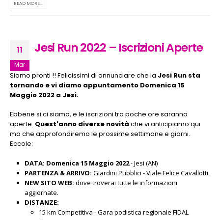
READ MORE...
Jesi Run 2022 – Iscrizioni Aperte
11
Mar
Siamo pronti !! Felicissimi di annunciare che la
Jesi Run sta
tornando
e vi diamo appuntamento Domenica 15
Maggio 2022 a Jesi.
Ebbene si ci siamo, e le iscrizioni tra poche ore saranno
aperte.
Quest'anno diverse novità
che vi anticipiamo qui
ma che approfondiremo le prossime settimane e giorni.
Eccole:
DATA: Domenica 15 Maggio 2022
- Jesi (AN)
PARTENZA & ARRIVO:
Giardini Pubblici - Viale Felice Cavallotti.
NEW SITO WEB:
dove troverai tutte le informazioni
aggiornate.
DISTANZE:
15 km Competitiva - Gara podistica regionale FIDAL