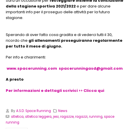
Sarà un'occasione per
festeggiare insieme la conclusione
della stagione sportiva 2021/2022
e per dare alcune
importanti info per il proseguo delle attività per la futura
stagione.
Sperando di aver fatto cosa gradita e di vederci tutti il 30,
ricordo che
gli allenamenti proseguiranno regolarmente
per tutto il mese di giugno.
Per info e chiarimenti:
www.spacerunning.com
spacerunningasd@gmail.com
A presto
Per informazioni e dettagli scrivici >> Clicca qui
By
A.S.D. Space Running
News
atletica
,
atletica leggera
,
jesi
,
ragazze
,
ragazzi
,
running
,
space
running