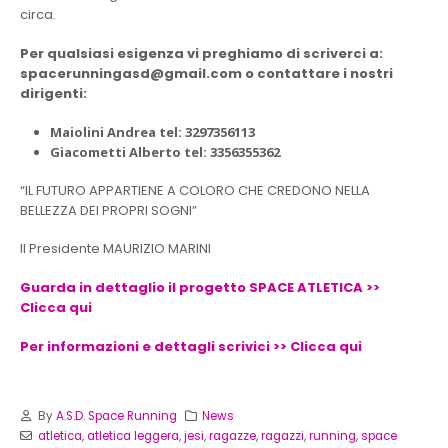
circa.
Per qualsiasi esigenza vi preghiamo di scriverci a:
spacerunningasd@gmail.com o contattare i nostri
dirigenti:
Maiolini Andrea tel: 3297356113
Giacometti Alberto tel: 3356355362
“IL FUTURO APPARTIENE A COLORO CHE CREDONO NELLA
BELLEZZA DEI PROPRI SOGNI”
Il Presidente MAURIZIO MARINI
Guarda in dettaglio il progetto SPACE ATLETICA >>
Clicca qui
Per informazioni e dettagli scrivici >> Clicca qui
By
A.S.D. Space Running
News
atletica
,
atletica leggera
,
jesi
,
ragazze
,
ragazzi
,
running
,
space