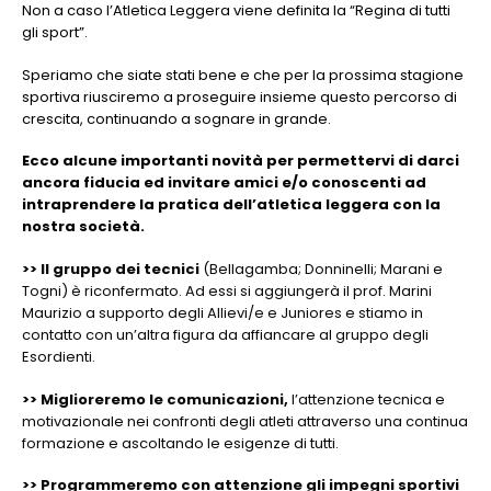
Non a caso l’Atletica Leggera viene definita la “Regina di tutti
gli sport”.
Speriamo che siate stati bene e che per la prossima stagione
sportiva riusciremo a proseguire insieme questo percorso di
crescita, continuando a sognare in grande.
Ecco alcune importanti novità per permettervi di darci
ancora fiducia ed invitare amici e/o conoscenti ad
intraprendere la pratica dell’atletica leggera con la
nostra società.
>> Il gruppo dei tecnici
(Bellagamba; Donninelli; Marani e
Togni) è riconfermato. Ad essi si aggiungerà il prof. Marini
Maurizio a supporto degli Allievi/e e Juniores e stiamo in
contatto con un’altra figura da affiancare al gruppo degli
Esordienti.
>> Miglioreremo le comunicazioni,
l’attenzione tecnica e
motivazionale nei confronti degli atleti attraverso una continua
formazione e ascoltando le esigenze di tutti.
>> Programmeremo con attenzione gli impegni sportivi