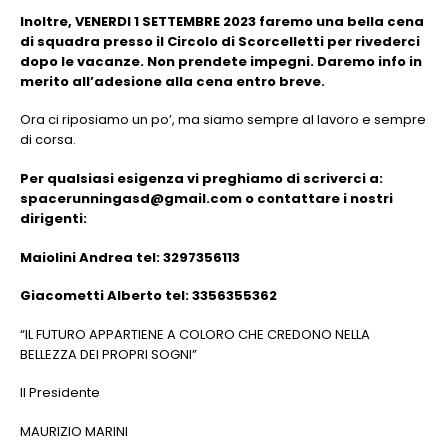
Inoltre, VENERDI 1 SETTEMBRE 2023 faremo una bella cena
di squadra presso il Circolo di Scorcelletti per rivederci
dopo le vacanze. Non prendete impegni. Daremo info in
merito all’adesione alla cena entro breve.
Ora ci riposiamo un po’, ma siamo sempre al lavoro e sempre
di corsa.
Per qualsiasi esigenza vi preghiamo di scriverci a:
spacerunningasd@gmail.com o contattare i nostri
dirigenti:
Maiolini Andrea tel: 3297356113
Giacometti Alberto tel: 3356355362
“IL FUTURO APPARTIENE A COLORO CHE CREDONO NELLA
BELLEZZA DEI PROPRI SOGNI”
Il Presidente
MAURIZIO MARINI