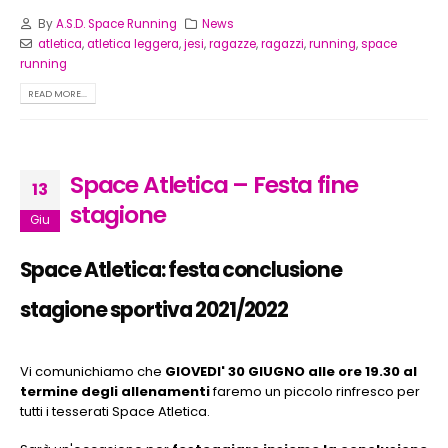
By
A.S.D. Space Running
News
atletica
,
atletica leggera
,
jesi
,
ragazze
,
ragazzi
,
running
,
space
running
READ MORE...
Space Atletica – Festa fine
13
stagione
Giu
Space Atletica: festa conclusione
stagione sportiva 2021/2022
Vi comunichiamo che
GIOVEDI' 30 GIUGNO alle ore 19.30 al
termine degli allenamenti
faremo un piccolo rinfresco per
tutti i tesserati Space Atletica.