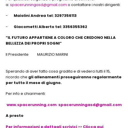
a:
spacerunningasd@gmail.com
o contattare i nostri dirigenti:
-
Maiolini Andrea tel: 3297356113
-
Giacometti Alberto tel: 3356355362
“IL FUTURO APPARTIENE A COLORO CHE CREDONO NELLA
BELLEZZA DEI PROPRI SOGNI”
Il Presidente MAURIZIO MARINI
Sperando di aver fatto cosa gradita e di vederci tutti il 15,
ricordo che
gli allenamenti proseguiranno regolarmente
per tutto il mese di giugno.
Per info e chiarimenti:
www.spacerunning.com
spacerunningasd@gmail.com
A presto
Per informazioni e dettagli scrivici >> Clicca qui