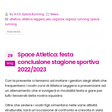
By
A.S.D. Space Running
News
atletica
,
atletica leggera
,
jesi
,
ragazze
,
ragazzi
,
running
,
space
running
READ MORE...
Space Atletica: festa
29
conclusione stagione sportiva
Mag
2022/2023
Con la presente ci teniamo ad invitare i genitori degli atleti che
frequentano i nostri corsi di Atletica Leggera a presenziare ad
un allenamento che si svolgerà in modalità festa e gare per
tutti i tesserati della nostra squadra.
Oltre che vedere i vostri figli cimentarsi nelle varie attività
strutturate, sarà un’occasione di confronto e crescita in vista