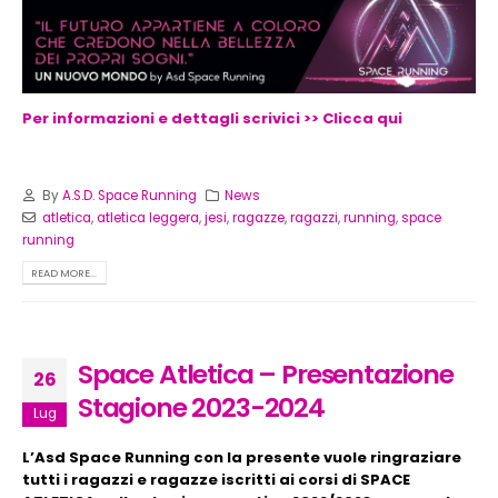
Per informazioni e dettagli scrivici >> Clicca qui
By
A.S.D. Space Running
News
atletica
,
atletica leggera
,
jesi
,
ragazze
,
ragazzi
,
running
,
space
running
READ MORE...
Space Atletica – Presentazione
26
Stagione 2023-2024
Lug
L’Asd Space Running con la presente vuole ringraziare
tutti i ragazzi e ragazze iscritti ai corsi di SPACE