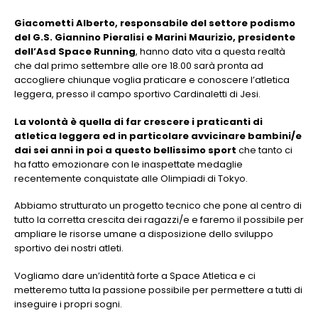
Giacometti Alberto, responsabile del settore podismo
del G.S. Giannino Pieralisi e Marini Maurizio, presidente
dell’Asd Space Running
, hanno dato vita a questa realtà
che dal primo settembre alle ore 18.00 sarà pronta ad
accogliere chiunque voglia praticare e conoscere l’atletica
leggera, presso il campo sportivo Cardinaletti di Jesi.
La volontà è quella di far crescere i praticanti di
atletica leggera ed in
particolare avvicinare bambini/e
dai sei anni in poi a questo bellissimo sport
che tanto ci
ha fatto emozionare con le inaspettate medaglie
recentemente conquistate alle Olimpiadi di Tokyo.
Abbiamo strutturato un progetto tecnico che pone al centro di
tutto la corretta crescita dei ragazzi/e e faremo il possibile per
ampliare le risorse umane a disposizione dello sviluppo
sportivo dei nostri atleti.
Vogliamo dare un’identità forte a Space Atletica e ci
metteremo tutta la passione possibile per permettere a tutti di
inseguire i propri sogni.