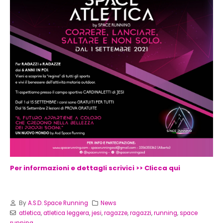
Per informazioni e dettagli scrivici >> Clicca qui
By
A.S.D. Space Running
News
atletica
,
atletica leggera
,
jesi
,
ragazze
,
ragazzi
,
running
,
space
running