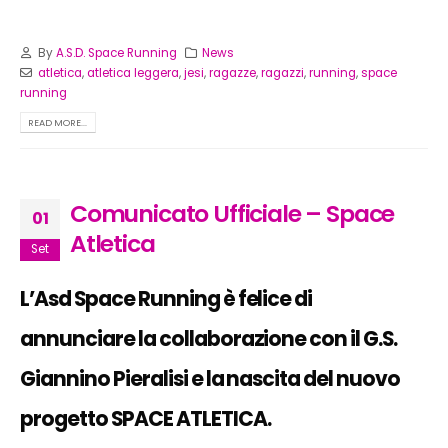
By
A.S.D. Space Running
News
atletica
,
atletica leggera
,
jesi
,
ragazze
,
ragazzi
,
running
,
space
running
READ MORE...
Comunicato Ufficiale – Space
01
Atletica
Set
L’Asd Space Running è felice di
annunciare la collaborazione con il G.S.
Giannino Pieralisi e la nascita del nuovo
progetto SPACE ATLETICA.