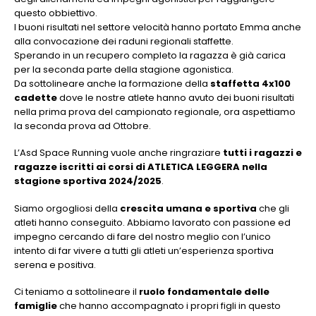
questo obbiettivo.
I buoni risultati nel settore velocità hanno portato Emma anche
alla convocazione dei raduni regionali staffette.
Sperando in un recupero completo la ragazza è già carica
per la seconda parte della stagione agonistica.
Da sottolineare anche la formazione della
staffetta 4x100
cadette
dove le nostre atlete hanno avuto dei buoni risultati
nella prima prova del campionato regionale, ora aspettiamo
la seconda prova ad Ottobre.
L’Asd Space Running vuole anche ringraziare
tutti i ragazzi e
ragazze iscritti ai corsi di ATLETICA LEGGERA nella
stagione sportiva 2024/2025
.
Siamo orgogliosi della
crescita umana e sportiva
che gli
atleti hanno conseguito. Abbiamo lavorato con passione ed
impegno cercando di fare del nostro meglio con l’unico
intento di far vivere a tutti gli atleti un’esperienza sportiva
serena e positiva.
Ci teniamo a sottolineare il
ruolo fondamentale delle
famiglie
che hanno accompagnato i propri figli in questo