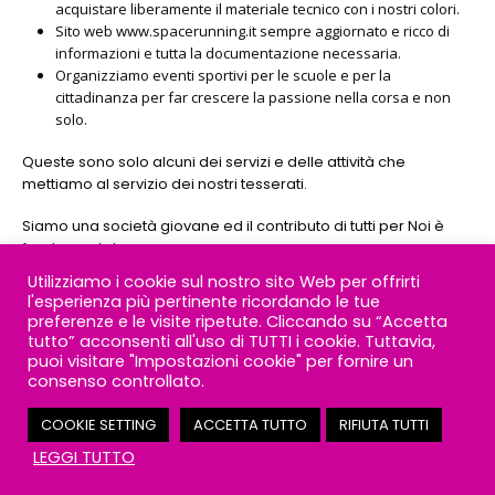
acquistare liberamente il materiale tecnico con i nostri colori.
Sito web www.spacerunning.it sempre aggiornato e ricco di
informazioni e tutta la documentazione necessaria.
Organizziamo eventi sportivi per le scuole e per la
cittadinanza per far crescere la passione nella corsa e non
solo.
Queste sono solo alcuni dei servizi e delle attività che
mettiamo al servizio dei nostri tesserati.
Siamo una società giovane ed il contributo di tutti per Noi è
fondamentale.
Utilizziamo i cookie sul nostro sito Web per offrirti
Ci teniamo quindi a ricordarVi i nostri canali social FB e
l'esperienza più pertinente ricordando le tue
INSTAGRAM attraverso i quali potete taggarci o
preferenze e le visite ripetute. Cliccando su “Accetta
seguirci per crescere sempre più:
tutto” acconsenti all'uso di TUTTI i cookie. Tuttavia,
puoi visitare "Impostazioni cookie" per fornire un
https://www.facebook.com/spacerunning
consenso controllato.
https://www.instagram.com/space_running_asd/
COOKIE SETTING
ACCETTA TUTTO
RIFIUTA TUTTI
Contatto Rapido? Scrivici!
LEGGI TUTTO
Vogliamo inoltre ringraziare le realtà che credono nel nostro
progetto. Senza di loro non saremmo qui.