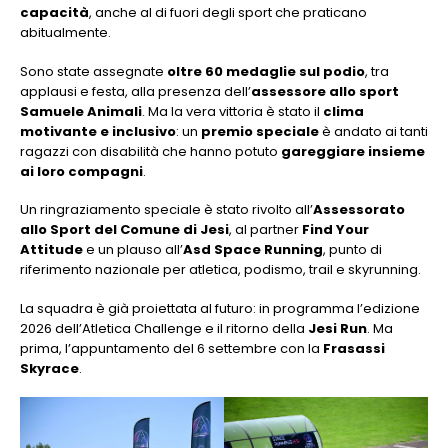
capacità
, anche al di fuori degli sport che praticano
abitualmente.
Sono state assegnate
oltre 60 medaglie sul podio
, tra
applausi e festa, alla presenza dell’
assessore allo sport
Samuele Animali
. Ma la vera vittoria è stato il
clima
motivante e inclusivo
: un
premio speciale
è andato ai tanti
ragazzi con disabilità che hanno potuto
gareggiare insieme
ai loro compagni
.
Un ringraziamento speciale è stato rivolto all’
Assessorato
allo Sport del Comune di Jesi
, al partner
Find Your
Attitude
e un plauso all’
Asd Space Running
, punto di
riferimento nazionale per atletica, podismo, trail e skyrunning.
La squadra è già proiettata al futuro: in programma l’edizione
2026 dell’Atletica Challenge e il ritorno della
Jesi Run
. Ma
prima, l’appuntamento del 6 settembre con la
Frasassi
Skyrace
.