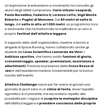
Un’esplosione di entusiasmo e movimento ha coinvolto gli
alunni degli istituti comprensivi:
Carlo Urbani-Leopardi,
Paolo Borsellino, Federico II, Lorenzo Lotto, Gigli Monte
Roberto
e
Puglisi di Monsano
. Dai
60 metri al salto in
lungo
, dal
salto in alto ai 1.000 metri
: un programma ricco
e avvincente che ha trasformato la mattinata in un vero e
proprio
festival dell’atletica leggera
.
A supporto dello staff organizzativo, insieme a tecnici e
dirigenti di Space Running, hanno collaborato anche gli
studenti del
Liceo Scientifico Leonardo da Vinci –
indirizzo sportivo
, che hanno svolto
funzioni di giuria,
cronometraggio, speaker, premiazioni, assistenza e
allestimenti
. Preziosa la presenza della
Croce Rossa di
Jesi
e dell’assistenza medica, fondamentali per la buona
riuscita dell’evento.
Atletica Challenge
nasce per far vivere ai giovani una
giornata di sport sano in un
clima di festa
, dove l’aspetto
agonistico è sì presente, ma secondario rispetto alla
possibilità per i ragazzi di
scoprire le molteplici discipline
dell’atletica leggera e
prendere coscienza delle proprie