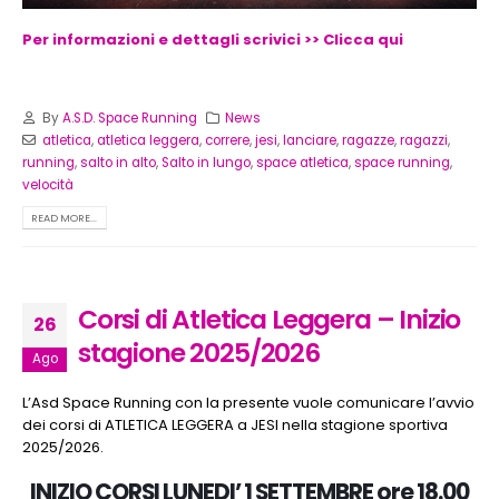
Per informazioni e dettagli scrivici >> Clicca qui
By
A.S.D. Space Running
News
atletica
,
atletica leggera
,
correre
,
jesi
,
lanciare
,
ragazze
,
ragazzi
,
running
,
salto in alto
,
Salto in lungo
,
space atletica
,
space running
,
velocità
READ MORE...
Corsi di Atletica Leggera – Inizio
26
stagione 2025/2026
Ago
L’Asd Space Running con la presente vuole comunicare l’avvio
dei corsi di ATLETICA LEGGERA a JESI nella stagione sportiva
2025/2026.
INIZIO CORSI LUNEDI’ 1 SETTEMBRE ore 18.00