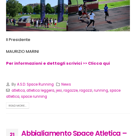
Il Presidente
MAURIZIO MARINI
Per informazioni e dettagli scrivici >> Clicca qui
By
A.S.D. Space Running
News
atletica
,
atletica leggera
,
jesi
,
ragazze
,
ragazzi
,
running
,
space
atletica
,
space running
READ MORE...
Abbigliamento Space Atletica –
21