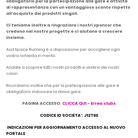
obbligatorio per la partecipazione alle gare e attività
di rappresentanza con un vantaggioso sconto rispetto
all’acquisto dei prodotti singoli.
Ci teniamo inoltre a ringraziare i nostri sponsor che
credono nel nostro progetto e ci aiutano a crescere
insieme.
Asd Space Running è a disposizione per accogliere ogni
vostra richiesta in merito.
Andate a scoprire tutti i nostri prodotti e vestirvi dei nostri
colori.
Ricordiamo inoltre che per la partecipazione alle gare è
obbligatorio indossare la divisa gara.
PAGINA ACCESSO:
CLICCA QUI - Errea clubs
CODICE ID SOCIETA’:
J12T6E
INDICAZIONI PER AGGIORNAMENTO ACCESSO AL NUOVO
PORTALE