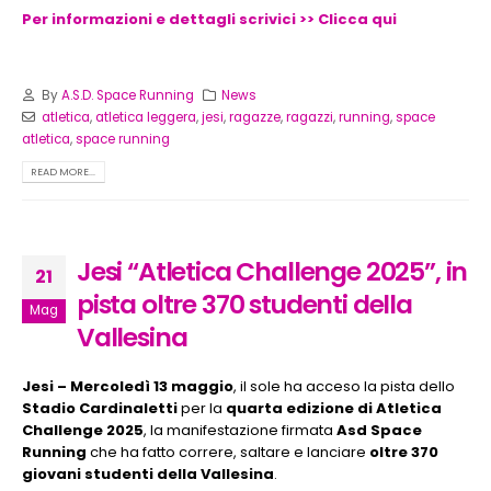
Per informazioni e dettagli scrivici >> Clicca qui
By
A.S.D. Space Running
News
atletica
,
atletica leggera
,
jesi
,
ragazze
,
ragazzi
,
running
,
space
atletica
,
space running
READ MORE...
Jesi “Atletica Challenge 2025”, in
21
pista oltre 370 studenti della
Mag
Vallesina
Jesi – Mercoledì 13 maggio
, il sole ha acceso la pista dello
Stadio Cardinaletti
per la
quarta edizione di Atletica
Challenge 2025
, la manifestazione firmata
Asd Space
Running
che ha fatto correre, saltare e lanciare
oltre 370
giovani studenti della Vallesina
.