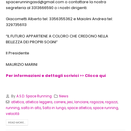
spacerunningasd@gmail.com o contattare la nostra
segreteria al 3313666590 o i nostri dirigenti:
Giacometti Alberto tel: 3356355362 e Maiolini Andrea tel:
3297356113
“IL FUTURO APPARTIENE A COLORO CHE CREDONO NELLA
BELLEZZA DEI PROPRI SOGNI”
Il Presidente
MAURIZIO MARINI
Per informazioni e dettagli scrivici >> Clicca qui
By
A.S.D. Space Running
News
atletica
,
atletica leggera
,
correre
,
jesi
,
lanciare
,
ragazze
,
ragazzi
,
running
,
salto in alto
,
Salto in lungo
,
space atletica
,
space running
,
velocità
READ MORE...