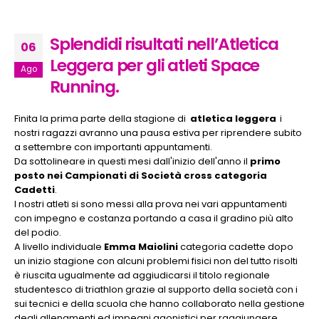
Splendidi risultati nell’Atletica
06
Leggera per gli atleti Space
Ago
Running.
Finita la prima parte della stagione di
atletica leggera
i
nostri ragazzi avranno una pausa estiva per riprendere subito
a settembre con importanti appuntamenti.
Da sottolineare in questi mesi dall'inizio dell'anno il
primo
posto nei Campionati di Società cross categoria
Cadetti
.
I nostri atleti si sono messi alla prova nei vari appuntamenti
con impegno e costanza portando a casa il gradino più alto
del podio.
A livello individuale
Emma Maiolini
categoria cadette dopo
un inizio stagione con alcuni problemi fisici non del tutto risolti
è riuscita ugualmente ad aggiudicarsi il titolo regionale
studentesco di triathlon grazie al supporto della società con i
sui tecnici e della scuola che hanno collaborato nella gestione
degli allenamenti ed impegni agonistici per raggiungere