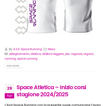
By
A.S.D. Space Running
News
abbigliamento
,
atletica
,
atletica leggera
,
jesi
,
ragazze
,
ragazzi
,
running
,
space running
READ MORE...
Space Atletica – Inizio corsi
29
stagione 2024/2025
Ago
L’Asd Space Running con la presente vuole comunicare l’avvio