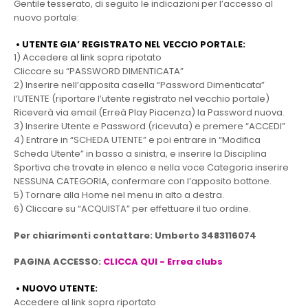
Gentile tesserato, di seguito le indicazioni per l’accesso al
nuovo portale:
•⁠ ⁠UTENTE GIA’ REGISTRATO NEL VECCIO PORTALE:
1) Accedere al link sopra ripotato
Cliccare su “PASSWORD DIMENTICATA”
2) Inserire nell’apposita casella “Password Dimenticata”
l’UTENTE (riportare l’utente registrato nel vecchio portale)
Riceverà via email (Erreà Play Piacenza) la Password nuova.
3) Inserire Utente e Password (ricevuta) e premere “ACCEDI”
4) Entrare in “SCHEDA UTENTE” e poi entrare in “Modifica
Scheda Utente” in basso a sinistra, e inserire la Disciplina
Sportiva che trovate in elenco e nella voce Categoria inserire
NESSUNA CATEGORIA, confermare con l’apposito bottone.
5) Tornare alla Home nel menu in alto a destra.
6) Cliccare su “ACQUISTA” per effettuare il tuo ordine.
Per chiarimenti contattare: Umberto 3483116074
PAGINA ACCESSO:
CLICCA QUI - Errea clubs
•⁠ ⁠NUOVO UTENTE:
Accedere al link sopra riportato