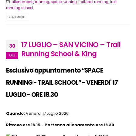
allenamenti
,
running
,
space running
,
trail
,
trail running
,
trail
running school
READ MORE...
17 LUGLIO – SAN VICINO – Trail
30
Running School & King
Giu
Esclusivo appuntamento “SPACE
RUNNING - TRAIL SCHOOL” -
VENERDI' 17
LUGLIO - ORE 18.30
Quando:
Venerdi 17 Luglio 2026
Ritrovo ore 18.15 - Partenza allenamento ore 18.30