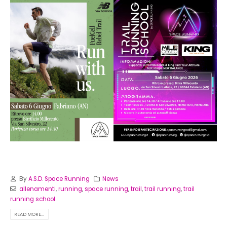
By
A.S.D. Space Running
News
allenamenti
,
running
,
space running
,
trail
,
trail running
,
trail
running school
READ MORE...