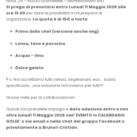
Nord, 24 – 60030 Scorcelletti – Monteschiavo AN).
Si prega di prenotarsi entro Lunedì 11 Maggio 2026 alle
ore 13.00
per dare la possibilità a chi prepara di
organizzarsi.
La quota è di 15€ a testa
Primo dello chef (versione anche veg)
Lonza, fava e pecorino
Acqua - Vino
Dolce gelato
P.s. Noi accettiamo tutti celiaci, vegetariani, ecc… basta
specificarlo…una soluzione la troviamo per tutti!!!
Grazie mille per la collaborazione!
Quindi non prendete impegni e
date adesione entro e non
oltre lunedì 11 Maggio 2026 nell’ EVENTO in CALENDARIO
GOLEE’ o via email o nella chat del gruppo Facebook
o
privatamente a Brunori Cristian.