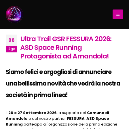
Ultra Trail GSR FESSURA 2026:
06
ASD Space Running
Ago
Protagonista ad Amandola!
Siamo felici e orgogliosi di annunciare
una bellissima novità che vedrà la nostra
società in prima linea!
Il
26 e 27 Settembre 2026
, a supporto del
Comune di
Amandola
e del nostro partner
FESSURA
,
ASD Space
Running
partecipa all'organizzazione della prima edizione