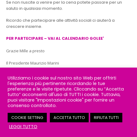
Se non riuscite a venire per la cena potete passare per un
saluto in qualsiasi momento.
Ricordo che partecipare alle attività sociali ci aiuterà a
crescere insieme.
PER PARTECIPARE – VAI AL CALENDARIO GOLEE'
Grazie Mille a presto
Il Presidente Maurizio Marini
Utilizziamo i cookie sul nostro sito Web per offrirti
l'esperienza più pertinente ricordando le tue
preferenze e le visite ripetute. Cliccando su “Accetta
tutto” acconsenti all'uso di TUTTI i cookie. Tuttavia,
By
A.S.D. Space Running
News
puoi visitare "Impostazioni cookie" per fornire un
attivita sociale
,
running
,
space running
,
tesserati
consenso controllato.
READ MORE...
COOKIE SETTING
ACCETTA TUTTO
RIFIUTA TUTTI
Contatto Rapido? Scrivici!
LEGGI TUTTO