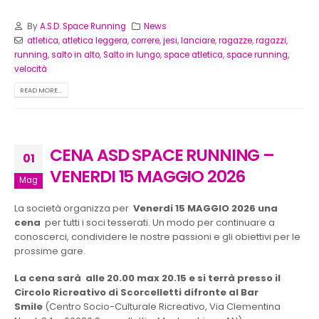
By
A.S.D. Space Running
News
atletica
,
atletica leggera
,
correre
,
jesi
,
lanciare
,
ragazze
,
ragazzi
,
running
,
salto in alto
,
Salto in lungo
,
space atletica
,
space running
,
velocità
READ MORE...
CENA ASD SPACE RUNNING –
01
VENERDI 15 MAGGIO 2026
Mag
La società organizza per
Venerdi 15 MAGGIO 2026 una
cena
per tutti i soci tesserati. Un modo per continuare a
conoscerci, condividere le nostre passioni e gli obiettivi per le
prossime gare.
La cena sarà alle 20.00 max 20.15
e si terrà presso il
Circolo Ricreativo di Scorcelletti difronte al Bar
Smile
(Centro Socio-Culturale Ricreativo, Via Clementina