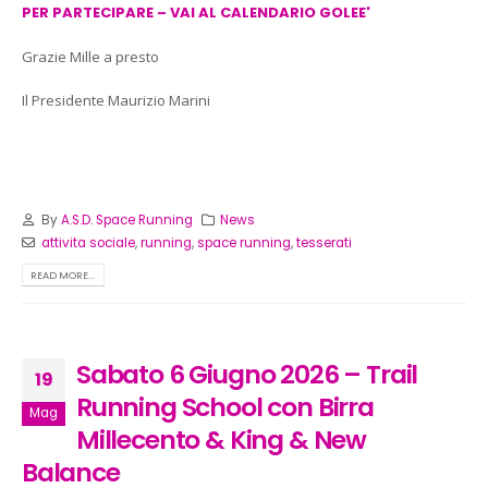
PER PARTECIPARE – VAI AL CALENDARIO GOLEE'
Grazie Mille a presto
Il Presidente Maurizio Marini
By
A.S.D. Space Running
News
attivita sociale
,
running
,
space running
,
tesserati
READ MORE...
Sabato 6 Giugno 2026 – Trail
19
Running School con Birra
Mag
Millecento & King & New
Balance