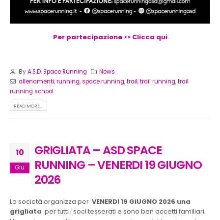
Per partecipazione >> Clicca qui
By
A.S.D. Space Running
News
allenamenti
,
running
,
space running
,
trail
,
trail running
,
trail
running school
READ MORE...
GRIGLIATA – ASD SPACE
10
RUNNING – VENERDI 19 GIUGNO
Giu
2026
La società organizza per
VENERDI 19 GIUGNO 2026 una
grigliata
per tutti i soci tesserati e sono ben accetti familiari.