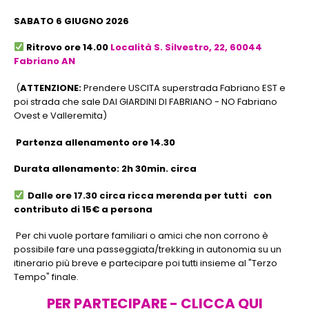
SABATO 6 GIUGNO 2026
Ritrovo ore 14.00
Località S. Silvestro, 22, 60044
Fabriano AN
(
ATTENZIONE:
Prendere USCITA superstrada Fabriano EST e
poi strada che sale DAI GIARDINI DI FABRIANO - NO Fabriano
Ovest e Valleremita)
Partenza allenamento ore 14.30
Durata allenamento: 2h 30min. circa
Dalle ore 17.30 circa ricca merenda per tutti
con
contributo di 15€ a persona
Per chi vuole portare familiari o amici che non corrono è
possibile fare una passeggiata/trekking in autonomia su un
itinerario più breve e partecipare poi tutti insieme al "Terzo
Tempo" finale.
PER PARTECIPARE - CLICCA QUI