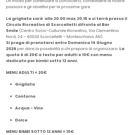
Un modo per continuare a conoscerci, condividere le nostre
passioni e gli obiettivi per le prossime gare.
La grigliata sarà alle 20.00 max 20.15
e si terrà presso il
Circolo Ricreativo di Scorcelletti difronte al Bar
Smile
(Centro Socio-Culturale Ricreativo, Via Clementina
Nord, 24 – 60030 Scorcelletti – Monteschiavo AN).
Si prega di prenotarsi entro Domenica 14 Giugno
2026
per dare la possibilità a chi prepara di organizzarsi.
La
quota è di 20€ a testa per adulti e 10€ con menu
dedicato per bimbi sotto 12 anni.
MENU ADULTI = 20€
Grigliata
Contorno
Acqua - Vino
Dolce
MENU BIMBI SOTTO 12 ANNI = 10€