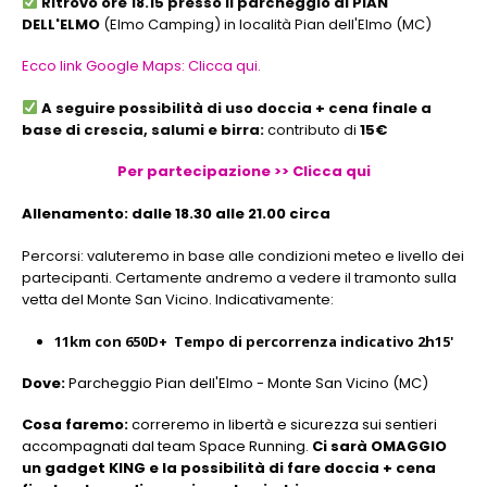
Ritrovo ore 18.15 presso il parcheggio di PIAN
DELL'ELMO
(Elmo Camping) in località Pian dell'Elmo (MC)
Ecco link Google Maps: Clicca qui.
A seguire possibilità di uso doccia + cena finale a
base di crescia, salumi e birra:
contributo di
15€
Per partecipazione >> Clicca qui
Allenamento: dalle 18.30 alle 21.00 circa
Percorsi: valuteremo in base alle condizioni meteo e livello dei
partecipanti. Certamente andremo a vedere il tramonto sulla
vetta del Monte San Vicino. Indicativamente:
11km con 650D+ Tempo di percorrenza indicativo 2h15'
Dove:
Parcheggio Pian dell'Elmo - Monte San Vicino (MC)
Cosa faremo:
correremo in libertà e sicurezza sui sentieri
accompagnati dal team Space Running.
Ci sarà OMAGGIO
un gadget KING e la possibilità di fare doccia + cena