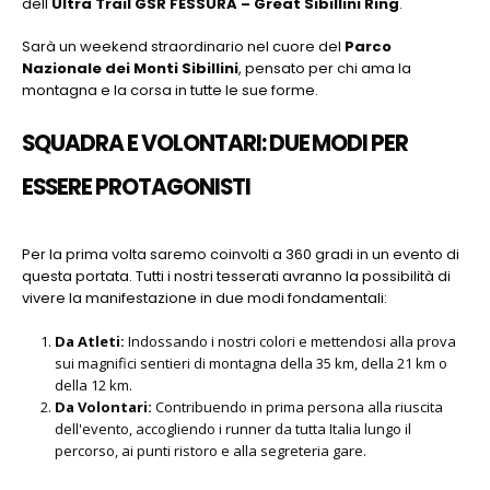
dell'
Ultra Trail GSR FESSURA – Great Sibillini Ring
.
Sarà un weekend straordinario nel cuore del
Parco
Nazionale dei Monti Sibillini
, pensato per chi ama la
montagna e la corsa in tutte le sue forme
.
SQUADRA E VOLONTARI: DUE MODI PER
ESSERE PROTAGONISTI
Per la prima volta saremo coinvolti a 360 gradi in un evento di
questa portata
. Tutti i nostri tesserati avranno la possibilità di
vivere la manifestazione in due modi fondamentali
:
Da Atleti:
Indossando i nostri colori e mettendosi alla prova
sui magnifici sentieri di montagna della 35 km, della 21 km o
della 12 km.
Da Volontari:
Contribuendo in prima persona alla riuscita
dell'evento, accogliendo i runner da tutta Italia lungo il
percorso, ai punti ristoro e alla segreteria gare.