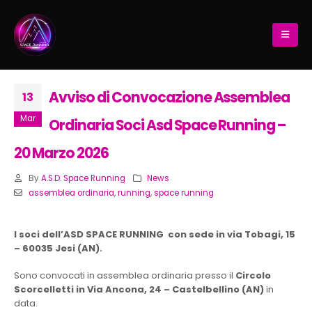
Avviso di Convocazione Assemblea
13
Mar
Ordinaria Soci Asd Space Running –
20 Marzo 2026
By
A.S.D. Space Running
News
assemblea ordinaria
,
running
,
space running
I soci dell’ASD SPACE RUNNING con sede in via Tobagi, 15
– 60035 Jesi (AN).
Sono convocati in assemblea ordinaria presso il
Circolo
Scorcelletti in Via Ancona, 24 – Castelbellino
(AN)
in
data.