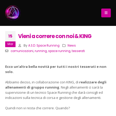
Vieni a correre con noi & KING
15
Mar
By
A.S.D. Space Running
News
comunicazioni
,
running
,
space running
,
tesserati
Ecco un’altra bella novità per tutti i nostri tesserati e non
solo.
Abbiamo deciso, in collaborazione con KING, di
realizzare degli
allenamenti di gruppo running
. Negli allenamenti ci sarà la
supervisione di un tecnico Space Running che darà consigli ed
indicazioni sulla tecnica di corsa e gestione degli allenamenti.
Quindi non vi resta che correre. Quando?