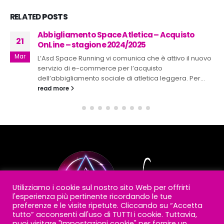
RELATED
POSTS
Abbigliamento Space Atletica – Acquisto
21
OnLine – stagione 2024/2025
Mar
L’Asd Space Running vi comunica che è attivo il nuovo
servizio di e-commerce per l’acquisto
dell’abbigliamento sociale di atletica leggera. Per...
read more
Utilizziamo i cookie sul nostro sito Web per offrirti
l'esperienza più pertinente ricordando le tue
preferenze e le visite ripetute. Cliccando su “Accetta
tutto” acconsenti all'uso di TUTTI i cookie. Tuttavia,
puoi visitare "Impostazioni cookie" per fornire un