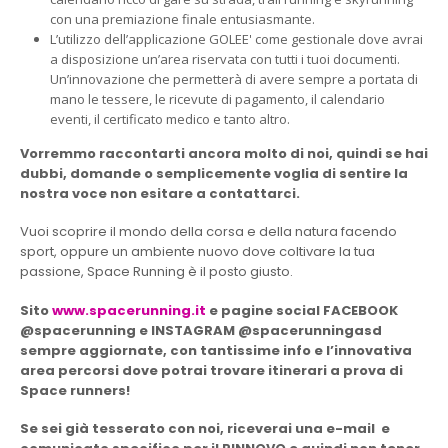
con una premiazione finale entusiasmante.
L’utilizzo dell’applicazione GOLEE' come gestionale dove avrai
a disposizione un’area riservata con tutti i tuoi documenti.
Un’innovazione che permetterà di avere sempre a portata di
mano le tessere, le ricevute di pagamento, il calendario
eventi, il certificato medico e tanto altro.
Vorremmo raccontarti ancora molto di noi, quindi se hai
dubbi, domande o semplicemente voglia di sentire la
nostra voce non esitare a contattarci.
Vuoi scoprire il mondo della corsa e della natura facendo
sport, oppure un ambiente nuovo dove coltivare la tua
passione, Space Running è il posto giusto.
Sito
www.spacerunning.it
e pagine social FACEBOOK
@spacerunning e INSTAGRAM @spacerunningasd
sempre aggiornate, con tantissime info e l’innovativa
area percorsi dove potrai trovare itinerari a prova di
Space runners!
Se sei già tesserato con noi, riceverai una e-mail e