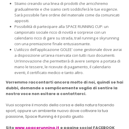
Stiamo creando una linea di prodotti che arricchiremo
gradualmente e che siamo certi soddisferà le tue esigenze.
Sarà possibile fare ordine del materiale come da comunicati
appositi.
Possibilità di partecipare alla SPACE RUNNING CUP: un
campionato sociale ricco di novità e sorprese con un
calendario ricco di gare su strada, trail running e skyrunning
con una premiazione finale entusiasmante.
L’utilizzo dell’applicazione GOLEE' come gestionale dove avrai
a disposizione un’area riservata con tutti i tuoi documenti.
Un’innovazione che permetterà di avere sempre a portata di
mano le tessere, le ricevute di pagamento, il calendario
eventi, il certificato medico e tanto altro.
Vorremmo raccontarti ancora molto di noi, quindi se hai
dubbi, domande o semplicemente voglia di sentire la
nostra voce non esitare a contattarci.
Vuoi scoprire il mondo della corsa e della natura facendo
sport, oppure un ambiente nuovo dove coltivare la tua
passione, Space Running è il posto giusto.
Sito
www.spacerunning.it
e pagine social FACEBOOK