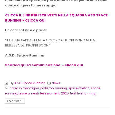
comunicato specifico per il RINNOVO e quindi non tener
conto di questo messaggio.
CLICCA IL LINK PER ISCRIVERTI NELLA SQUADRA ASD SPACE
RUNNING - CLICCA QUI
Un caro saluto e a presto
“IL FUTURO APPARTIENE A COLORO CHE CREDONO NELLA
BELLEZZA DEI PROPRI SOGNI”
A.S.D. Space Running
Scarica qui la comunicazione - clicca qui
By
A.S.D. Space Running
News
corsa in montagna
,
podismo
,
running
,
space atletica
,
space
running
,
tesseramenti
,
tesseramenti 2025
,
trail
,
trail running
READ MORE...