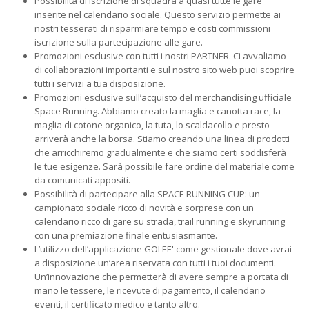
Possibilità di iscrizione di squadra a quasi tutte le gare
inserite nel calendario sociale. Questo servizio permette ai
nostri tesserati di risparmiare tempo e costi commissioni
iscrizione sulla partecipazione alle gare.
Promozioni esclusive con tutti i nostri PARTNER. Ci avvaliamo
di collaborazioni importanti e sul nostro sito web puoi scoprire
tutti i servizi a tua disposizione.
Promozioni esclusive sull’acquisto del merchandising ufficiale
Space Running. Abbiamo creato la maglia e canotta race, la
maglia di cotone organico, la tuta, lo scaldacollo e presto
arriverà anche la borsa. Stiamo creando una linea di prodotti
che arricchiremo gradualmente e che siamo certi soddisferà
le tue esigenze. Sarà possibile fare ordine del materiale come
da comunicati appositi.
Possibilità di partecipare alla SPACE RUNNING CUP: un
campionato sociale ricco di novità e sorprese con un
calendario ricco di gare su strada, trail running e skyrunning
con una premiazione finale entusiasmante.
L’utilizzo dell’applicazione GOLEE' come gestionale dove avrai
a disposizione un’area riservata con tutti i tuoi documenti.
Un’innovazione che permetterà di avere sempre a portata di
mano le tessere, le ricevute di pagamento, il calendario
eventi, il certificato medico e tanto altro.