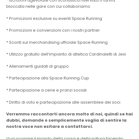
* Iscrizioni agevolate con scontistica riservata o tariffa
bloccata nelle gare con cui collaboriamo
* Promozioni esclusive su eventi Space Running
* Promozioni e convenzioni con i nostri partner
* Sconti sul merchandising ufficiale Space Running
* Utilizzo gratuito dell’impianto di atletica Cardinaletti di Jesi
* Allenamenti guidati di gruppo
* Partecipazione alla Space Running Cup
* Partecipazione a cene e pranzi sociali
* Diritto di voto e partecipazione alle assemblee dei soci
Vorremmo raccontarti ancora molto di noi, quindi se hai
dubbi, domande o semplicemente voglia di sentire la
nostra voce non esitare a contattarci.
Vuoi scoprire il mondo della corsa e della natura facendo