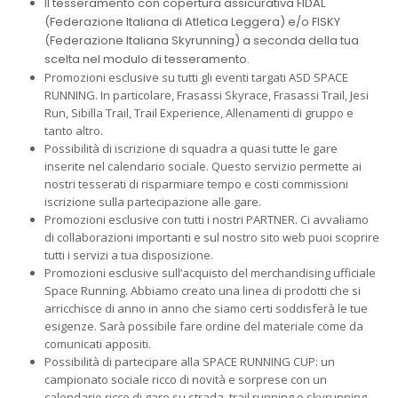
I
l tesseramento con copertura assicurativa FIDAL
(Federazione Italiana di Atletica Leggera) e/o FISKY
(Federazione Italiana Skyrunning) a seconda della tua
scelta nel modulo di tesseramento.
Promozioni esclusive su tutti gli eventi targati ASD SPACE
RUNNING. In particolare, Frasassi Skyrace, Frasassi Trail, Jesi
Run, Sibilla Trail, Trail Experience, Allenamenti di gruppo e
tanto altro.
Possibilità di iscrizione di squadra a quasi tutte le gare
inserite nel calendario sociale. Questo servizio permette ai
nostri tesserati di risparmiare tempo e costi commissioni
iscrizione sulla partecipazione alle gare.
Promozioni esclusive con tutti i nostri PARTNER. Ci avvaliamo
di collaborazioni importanti e sul nostro sito web puoi scoprire
tutti i servizi a tua disposizione.
Promozioni esclusive sull’acquisto del merchandising ufficiale
Space Running. Abbiamo creato una linea di prodotti che si
arricchisce di anno in anno che siamo certi soddisferà le tue
esigenze. Sarà possibile fare ordine del materiale come da
comunicati appositi.
Possibilità di partecipare alla SPACE RUNNING CUP: un
campionato sociale ricco di novità e sorprese con un
calendario ricco di gare su strada, trail running e skyrunning