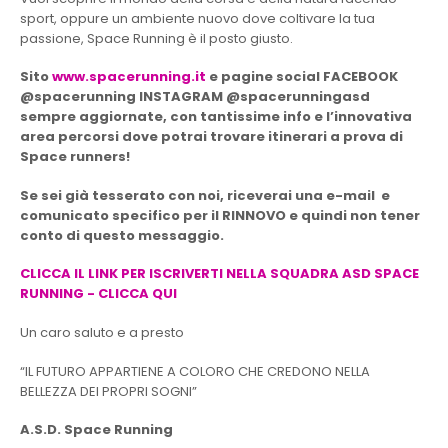
sport, oppure un ambiente nuovo dove coltivare la tua
passione, Space Running è il posto giusto.
Sito
www.spacerunning.it
e pagine social
FACEBOOK
@spacerunning
INSTAGRAM @spacerunningasd
sempre aggiornate, con tantissime info e l’innovativa
area percorsi dove potrai trovare itinerari a prova di
Space runners!
Se sei già tesserato con noi, riceverai una e-mail e
comunicato specifico per il RINNOVO e quindi non tener
conto di questo messaggio.
CLICCA IL LINK PER ISCRIVERTI NELLA SQUADRA ASD SPACE
RUNNING - CLICCA QUI
Un caro saluto e a presto
“IL FUTURO APPARTIENE A COLORO CHE CREDONO NELLA
BELLEZZA DEI PROPRI SOGNI”
A.S.D. Space Running