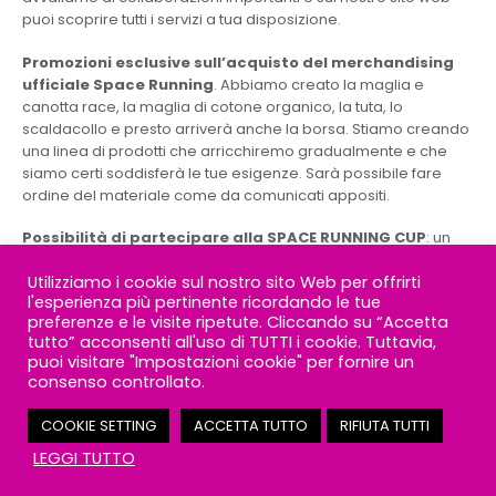
puoi scoprire tutti i servizi a tua disposizione.
Promozioni esclusive sull’acquisto del merchandising
ufficiale Space Running
. Abbiamo creato la maglia e
canotta race, la maglia di cotone organico, la tuta, lo
scaldacollo e presto arriverà anche la borsa. Stiamo creando
una linea di prodotti che arricchiremo gradualmente e che
siamo certi soddisferà le tue esigenze. Sarà possibile fare
ordine del materiale come da comunicati appositi.
Possibilità di partecipare alla SPACE RUNNING CUP
: un
campionato sociale ricco di novità e sorprese con un
Utilizziamo i cookie sul nostro sito Web per offrirti
calendario ricco di gare su strada, trail running e skyrunning
l'esperienza più pertinente ricordando le tue
con una premiazione finale entusiasmante.
preferenze e le visite ripetute. Cliccando su “Accetta
tutto” acconsenti all'uso di TUTTI i cookie. Tuttavia,
Sito
www.spacerunning.com
e pagine social
puoi visitare "Impostazioni cookie" per fornire un
FACEBOOK
@spacerunning
e
consenso controllato.
INSTAGRAM
@spacerunningasd
sempre aggiornate, con
tantissime info e l’innovativa area percorsi dove potrai trovare
COOKIE SETTING
ACCETTA TUTTO
RIFIUTA TUTTI
Contatto Rapido? Scrivici!
itinerari a prova di Space runners!
LEGGI TUTTO
Vorremmo raccontarti ancora molto di noi, quindi se hai