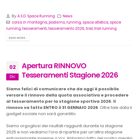
By
A.S.D. Space Running
News
corsa in montagna
,
podismo
,
running
,
space atletica
,
space
running
,
tesseramenti
,
tesseramento 2026
,
trail
,
trail running
READ MORE...
Apertura RINNOVO
02
Tesseramenti Stagione 2026
Dic
Siamo felici di comunicare che da oggi è possibile
versare il rinnovo della quota associativa e procedere
al tesseramento per la stagione sportiva 2026. Il
rinnovo va fatto ENTRO il 31 GENNAIO 2026
. Oltre tale data il
gadget sociale non sarà garantito.
Siamo orgogliosi dei risultati raggiunti durante la stagione
2025 e non vediamo l’ora di ripartire per un’altra stagione
entusiasmante insieme a Voi. Abbiamo fatto del nostro meglio