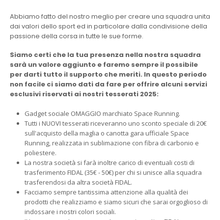
Abbiamo fatto del nostro meglio per creare una squadra unita
dai valori dello sport ed in particolare dalla condivisione della
passione della corsa in tutte le sue forme.
Siamo certi che la tua presenza nella nostra squadra
sarà un valore aggiunto e faremo sempre il possibile
per darti tutto il supporto che meriti. In questo periodo
non facile ci siamo dati da fare per offrire alcuni servizi
esclusivi riservati ai nostri tesserati 2025:
Gadget sociale OMAGGIO marchiato Space Running.
Tutti i NUOVI tesserati riceveranno uno sconto speciale di 20€
sull'acquisto della maglia o canotta gara ufficiale Space
Running, realizzata in sublimazione con fibra di carbonio e
poliestere.
La nostra società si farà inoltre carico di eventuali costi di
trasferimento FIDAL (35€ - 50€) per chi si unisce alla squadra
trasferendosi da altra società FIDAL.
Facciamo sempre tantissima attenzione alla qualità dei
prodotti che realizziamo e siamo sicuri che sarai orgoglioso di
indossare i nostri colori sociali.