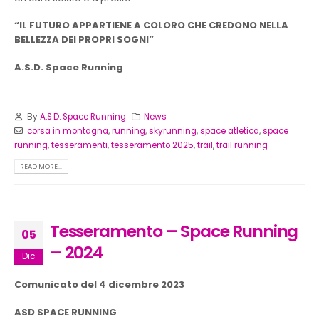
“IL FUTURO APPARTIENE A COLORO CHE CREDONO NELLA
BELLEZZA DEI PROPRI SOGNI”
A.S.D. Space Running
By
A.S.D. Space Running
News
corsa in montagna
,
running
,
skyrunning
,
space atletica
,
space
running
,
tesseramenti
,
tesseramento 2025
,
trail
,
trail running
READ MORE...
Tesseramento – Space Running
05
– 2024
Dic
Comunicato del 4 dicembre 2023
ASD SPACE RUNNING