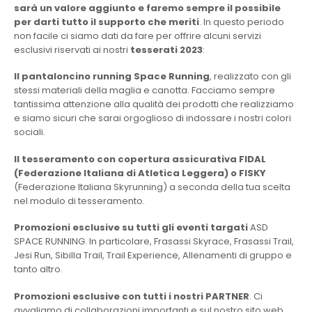
sarà un valore aggiunto e faremo sempre il possibile
per darti tutto il supporto che meriti
. In questo periodo
non facile ci siamo dati da fare per offrire alcuni servizi
esclusivi riservati ai nostri
tesserati 2023
:
Il pantaloncino running Space Running
, realizzato con gli
stessi materiali della maglia e canotta. Facciamo sempre
tantissima attenzione alla qualità dei prodotti che realizziamo
e siamo sicuri che sarai orgoglioso di indossare i nostri colori
sociali.
Il tesseramento con copertura assicurativa FIDAL
(Federazione Italiana di Atletica Leggera) o FISKY
(Federazione Italiana Skyrunning) a seconda della tua scelta
nel modulo di tesseramento.
Promozioni esclusive su tutti gli eventi targati
ASD
SPACE RUNNING. In particolare, Frasassi Skyrace, Frasassi Trail,
Jesi Run, Sibilla Trail, Trail Experience, Allenamenti di gruppo e
tanto altro.
Promozioni esclusive con tutti i nostri PARTNER
. Ci
avvaliamo di collaborazioni importanti e sul nostro sito web