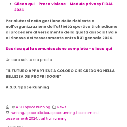
Clicca qui - Presa visione - Modulo privacy FIDAL
2024
Per aiutarci nella gestione delle richieste e
nell’organizzazione dell’attività sportiva ti chiediamo
di procedere al versamento della quota associativa e
al rinnovo del tesseramento entro il 31 gennaio 2024.
Scarica qui la comunicazione completa - clicca qui
Un caro saluto e a presto
“IL FUTURO APPARTIENE A COLORO CHE CREDONO NELLA
BELLEZZA DEI PROPRI SOGNI”
A.S.D. Space Running
By
A.S.D. Space Running
News
running
,
space atletica
,
space running
,
tesseramenti
,
tesseramenti 2024
,
trail
,
trail running
READ MORE...