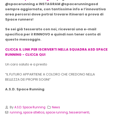
@spacerunning e INSTAGRAM @spacerunningasd
sempre aggiornate, con tantissime info e l’innovativa
area percorsi dove potrai trovare itinerari a prova di
Space runners!
Se sei già tesserato con noi, riceverai una e-mail
specifica per il RINNOVO e quindi non tener conto di
questo messaggio.
CLICCA IL LINK PER ISCRIVERTI NELLA SQUADRA ASD SPACE
RUNNING - CLICCA QUI
Un caro saluto e a presto
“IL FUTURO APPARTIENE A COLORO CHE CREDONO NELLA
BELLEZZA DEI PROPRI SOGNI”
A.S.D. Space Running
By
A.S.D. Space Running
News
running
,
space atletica
,
space running
,
tesseramenti
,