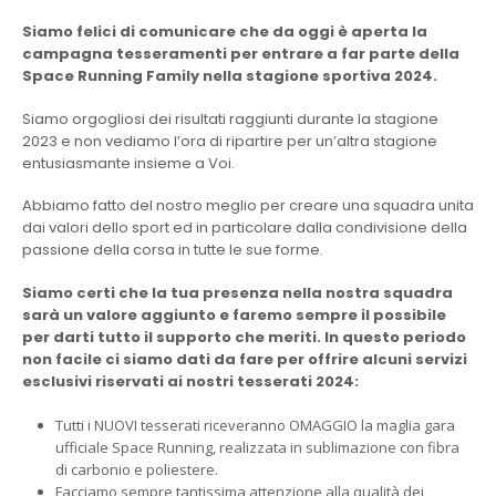
Siamo felici di comunicare che da oggi è aperta la
campagna tesseramenti per entrare a far parte della
Space Running Family nella stagione sportiva 2024.
Siamo orgogliosi dei risultati raggiunti durante la stagione
2023 e non vediamo l’ora di ripartire per un’altra stagione
entusiasmante insieme a Voi.
Abbiamo fatto del nostro meglio per creare una squadra unita
dai valori dello sport ed in particolare dalla condivisione della
passione della corsa in tutte le sue forme.
Siamo certi che la tua presenza nella nostra squadra
sarà un valore aggiunto e faremo sempre il possibile
per darti tutto il supporto che meriti. In questo periodo
non facile ci siamo dati da fare per offrire alcuni servizi
esclusivi riservati ai nostri tesserati 2024:
Tutti i NUOVI tesserati riceveranno OMAGGIO la maglia gara
ufficiale Space Running, realizzata in sublimazione con fibra
di carbonio e poliestere.
Facciamo sempre tantissima attenzione alla qualità dei