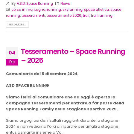
By
A.S.D. Space Running
News
corsa in montagna
,
running
,
skyrunning
,
space atletica
,
space
running
,
tesseramenti
,
tesseramento 2026
,
trail
,
trail running
READ MORE...
Tesseramento – Space Running
04
– 2025
Dic
Comunicato del 5 dicembre 2024
ASD SPACE RUNNING
Siamo felici di comunicare che da oggi è aperta la
campagna tesseramenti per entrare a far parte della
Space Running Family nella stagione sportiva 2025.
Siamo orgogliosi dei risultati raggiunti durante la stagione
2024 e non vediamo l’ora di ripartire per un’altra stagione
entusiasmante insieme a Voi.