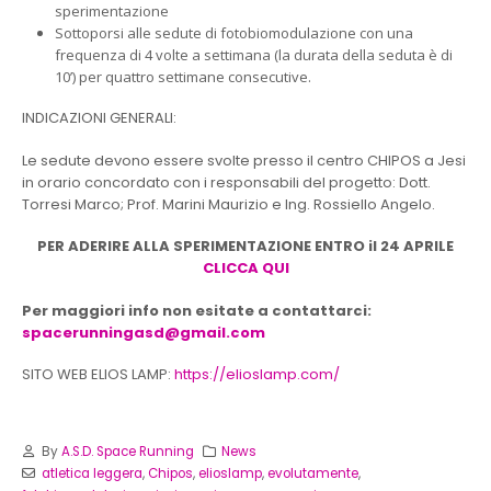
sperimentazione
Sottoporsi alle sedute di fotobiomodulazione con una
frequenza di 4 volte a settimana (la durata della seduta è di
10’) per quattro settimane consecutive.
INDICAZIONI GENERALI:
Le sedute devono essere svolte presso il centro CHIPOS a Jesi
in orario concordato con i responsabili del progetto: Dott.
Torresi Marco; Prof. Marini Maurizio e Ing. Rossiello Angelo.
PER ADERIRE ALLA SPERIMENTAZIONE ENTRO il 24 APRILE
CLICCA QUI
Per maggiori info non esitate a contattarci:
spacerunningasd@gmail.com
SITO WEB ELIOS LAMP:
https://elioslamp.com/
By
A.S.D. Space Running
News
atletica leggera
,
Chipos
,
elioslamp
,
evolutamente
,