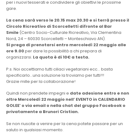
per i nuovi tesserati e condividere gli obiettivi le prossime
gare.
La cena sarà verso le 20.15 max 20.30
e si terrà presso il
Circolo Ricreativo di Scorcelletti difronte al Bar
Smile
(Centro Socio-Culturale Ricreativo, Via Clementina
Nord, 24 – 60030 Scorcelletti – Monteschiavo AN).
Si prega di prenotarsi entro mercoledì 22 maggio alle
ore 9.00
per dare la possibilità a chi prepara di
organizzarsi.
La quota è di 10€ a testa.
P.s. Noi accettiamo tutti ciliaci vegetariani ecc… basta
specificarlo…una soluzione la troviamo per tutti!!!
Grazie mille per la collaborazione!
Quindi non prendete impegni e
date adesione entro e non
oltre Mercoledì 22 maggio nell’ EVENTO in CALENDARIO
GOLEE’ o via email o nella chat del gruppo Facebook
o
privatamente a Brunori Cristian.
Se non riuscite a venire per la cena potete passare per un
saluto in qualsiasi momento.