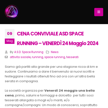
CENA CONVIVIALE ASD SPACE
09
Mag
RUNNING – VENERDÌ 24 Maggio 2024
By
A.S.D. Space Running
News
attivita sociale
,
running
,
space running
,
tesserati
Siamo già partiti alla grande per una stagione ricca di km e
sudore. Continuiamo a dare il benvenuto ai nuovi iscritti e
festeggiare i risultati ottenuti fino ad ora con un’altra bella
serata in compagnia.
La società organizza per
Venerdì 24 maggio una bella
cena
, primo, salumi e formaggi e dolcetto per tutti i soci
tesserati allargata a mogli e/o mariti, e/o
compagne/compagni. Un modo di conoscerci, soprattutto