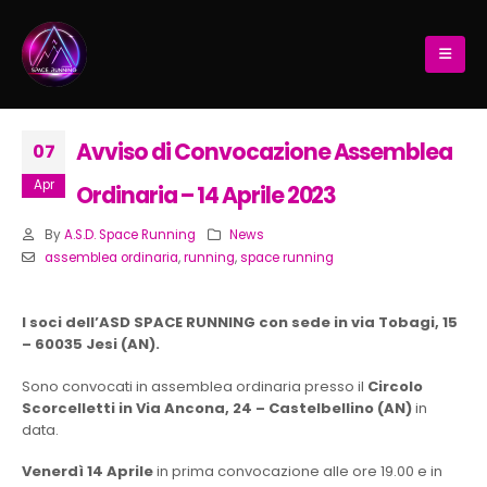
Avviso di Convocazione Assemblea
07
Apr
Ordinaria – 14 Aprile 2023
By
A.S.D. Space Running
News
assemblea ordinaria
,
running
,
space running
I soci dell’ASD SPACE RUNNING con sede in via Tobagi, 15
– 60035 Jesi (AN).
Sono convocati in assemblea ordinaria presso il
Circolo
Scorcelletti in Via Ancona, 24 – Castelbellino
(AN)
in
data.
Venerdì 14 Aprile
in prima convocazione alle ore 19.00 e in