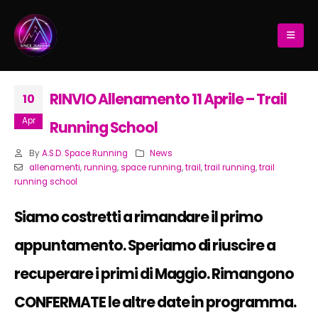
RINVIO Allenamento 11 Aprile – Trail
10
Apr
Running School
By
A.S.D. Space Running
News
allenamenti
,
running
,
space running
,
trail
,
trail running
,
trail
running school
Siamo costretti a rimandare il primo
appuntamento. Speriamo di riuscire a
recuperare i primi di Maggio. Rimangono
CONFERMATE le altre date in programma.