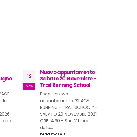
Nuovo appuntamento
Cont
12
11
iugno
Sabato 20 Novembre –
noi
Trail Running School
Nov
Apr
La c
SPACE
Ecco il nuovo
per 
 da
appuntamento “SPACE
fond
RUNNING - TRAIL SCHOOL” -
degl
2026 -
SABATO 20 NOVEMBRE 2021 -
runn
anazzo
ORE 14.30 - San Vittore
rea
delle...
read more