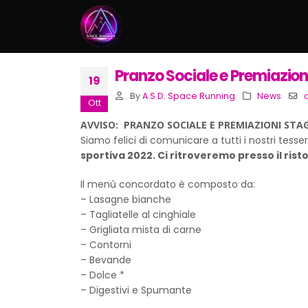
Pranzo Sociale e Premiazion
19
By
A.S.D. Space Running
News
a
Ott
AVVISO:
PRANZO SOCIALE E PREMIAZIONI STA
Siamo felici di comunicare a tutti i nostri tesse
sportiva 2022. Ci ritroveremo presso il rist
Il menù concordato è composto da:
– Lasagne bianche
– Tagliatelle al cinghiale
– Grigliata mista di carne
– Contorni
– Bevande
– Dolce *
– Digestivi e Spumante