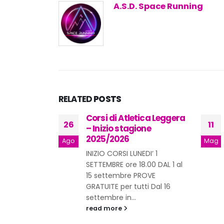
A.S.D. Space Running
RELATED
POSTS
SR FESSURA
Corsi di Atletica Leggera
26
11
ace
– Inizio stagione
agonista
2025/2026
Ago
Mag
!
INIZIO CORSI LUNEDI’ 1
ing
SETTEMBRE ore 18.00 DAL 1 al
ganizzazione
15 settembre PROVE
GSR FESSURA
GRATUITE per tutti Dal 16
la. Scopri
settembre in...
di squadra.
read more