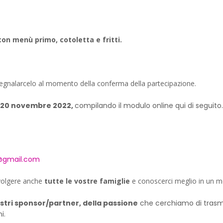
con menù primo, cotoletta e fritti.
i segnalarcelo al momento della conferma della partecipazione.
a 20 novembre 2022,
compilando il modulo online qui di seguito.
@gmail.com
nvolgere anche
tutte le vostre famiglie
e conoscerci meglio in un mo
stri sponsor/partner, della passione
che cerchiamo di trasmet
i.