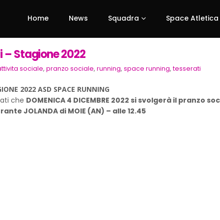
Home
News
Squadra
Space Atletica
i – Stagione 2022
ttivita sociale
,
pranzo sociale
,
running
,
space running
,
tesserati
GIONE 2022 ASD SPACE RUNNING
rati che
DOMENICA 4 DICEMBRE 2022 si svolgerà il pranzo soci
orante JOLANDA di MOIE (AN) – alle 12.45