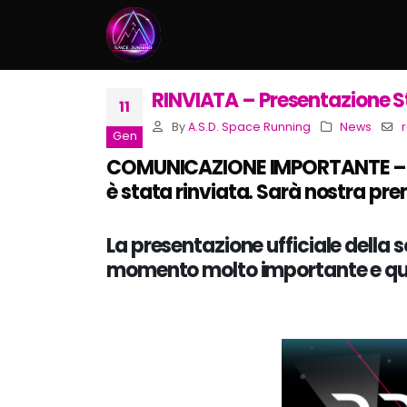
RINVIATA – Presentazione S
11
By
A.S.D. Space Running
News
Gen
COMUNICAZIONE IMPORTANTE – La 
è stata rinviata. Sarà nostra pr
La presentazione ufficiale della 
momento molto importante e quind