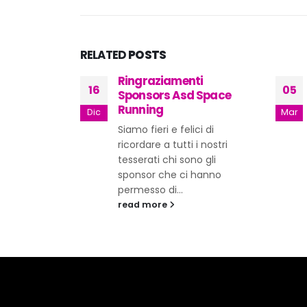
RELATED
POSTS
ti
CENA ASD SPACE
05
07
 Space
RUNNING – VENERDI 20
MARZO 2026
Mar
Mag
ci di
CENA – VENERDI 20 MARZO
i nostri
2026 – ASD Space Running
o gli
read more
 hanno