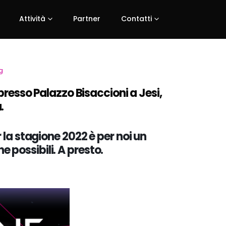
Attività
Partner
Contatti
g
esso Palazzo Bisaccioni a Jesi
,
.
r la stagione 2022
è per noi un
 possibili. A presto.