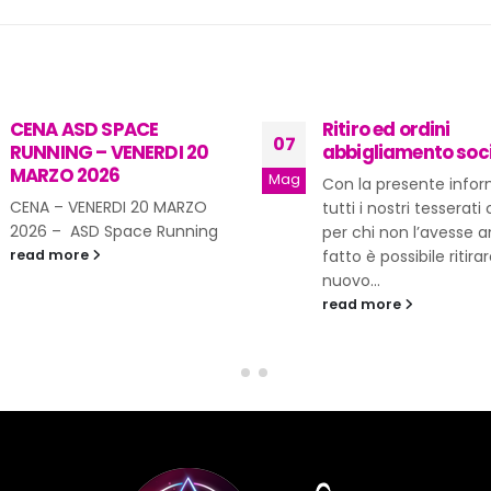
Ritiro ed ordini
Space Atletica – O
13
abbigliamento sociale
– Abbigliamento
stagione 2023/202
Ott
Con la presente informiamo
L’Asd Space Running c
tutti i nostri tesserati che
presente vuole infor
per chi non l’avesse ancora
tutti i ragazzi e ragaz
fatto è possibile ritirare il
iscritti ai corsi di SPAC
nuovo...
ATLETICA nella...
read more
read more