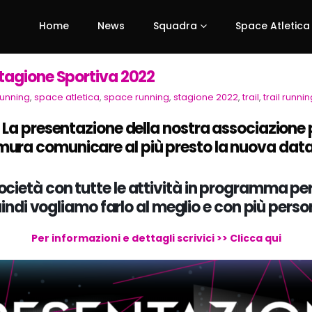
Home
News
Squadra
Space Atletica
tagione Sportiva 2022
running
,
space atletica
,
space running
,
stagione 2022
,
trail
,
trail runnin
presentazione della nostra associazione pr
emura comunicare al più presto la nuova data
società con tutte le attività in programma pe
i vogliamo farlo al meglio e con più persone
Per informazioni e dettagli scrivici >> Clicca qui