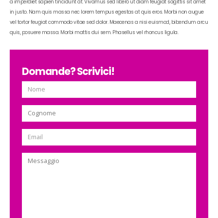
a imperdiet sapien tincidunt at. Vivamus sed libero ut diam feugiat sagittis sit amet
in justo. Nam quis massa nec lorem tempus egestas at quis eros. Morbi non augue
vel tortor feugiat commodo vitae sed dolor. Maecenas a nisi euismod, bibendum arcu
quis, posuere massa. Morbi mattis dui sem. Phasellus vel rhoncus ligula.
Domande? Scrivici!