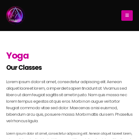
Yoga
Our Classes
Lorem ipsum dolor sit amet, consectetur adipiscing elit. Aenean
aliquet laoreet lorem, a imperdiet sapien tincidunt at. Vivamus sed
libero ut diam feugiat sagittis sit amet in justo. Nam quis massa nec
lorem tempus egestas at quis eros. Morbi non augue vel tortor
feugiat commodo vitae sed dolor. Maecenas a nisi euismod,
bibendum arcu quis, posuere massa. Morbi mattis dui sem. Phasellus
vel rhoncus ligula.
Lorem ipsum dolor sit amet, consectetur adipiscing elit. Aenean aliquet laoreet lorem,