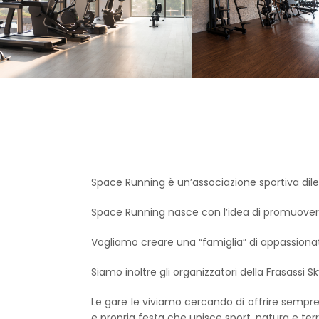
Space Running è un’associazione sportiva dilett
Space Running nasce con l’idea di promuovere, 
Vogliamo creare una “famiglia” di appassionati 
Siamo inoltre gli organizzatori della Frasassi Sky
Le gare le viviamo cercando di offrire sempre
e propria festa che unisce sport, natura e terri