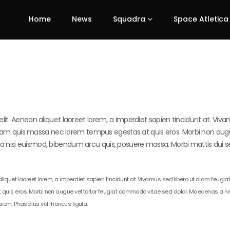
Home
News
Squadra
Space Atletica
lit. Aenean aliquet laoreet lorem, a imperdiet sapien tincidunt at. Viv
o. Nam quis massa nec lorem tempus egestas at quis eros. Morbi non aug
 nisi euismod, bibendum arcu quis, posuere massa. Morbi mattis dui 
liquet laoreet lorem, a imperdiet sapien tincidunt at. Vivamus sed libero ut diam feugiat
quis eros. Morbi non augue vel tortor feugiat commodo vitae sed dolor. Maecenas a ni
em. Phasellus vel rhoncus ligula.