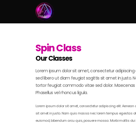
Spin Class
Our Classes
Lorem ipsum dolor sit amet, consectetur adipiscing e
sed libero ut diam feugiat sagittis sit amet in just
tortor feugiat commodo vitae sed dolor. Maecenas a
Phasellus vel rhoncus ligula.
Lorem ipsum dolor sit amet, consectetur adipiscing elit. Aenean a
sit amet in justo. Nam quis massa nec lorem tempus egestas at 
euismod, bibendum arcu quis, posuere massa. Morbi mattis dui s