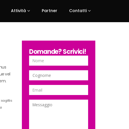
Attività
Partner
Contatti
Domande? Scrivici!
amus
ue vel
sem.
 sagittis
si