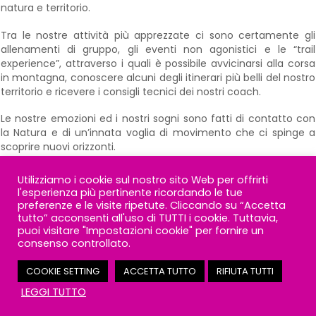
natura e territorio.
Tra le nostre attività più apprezzate ci sono certamente gli
allenamenti di gruppo, gli eventi non agonistici e le “trail
experience”, attraverso i quali è possibile avvicinarsi alla corsa
in montagna, conoscere alcuni degli itinerari più belli del nostro
territorio e ricevere i consigli tecnici dei nostri coach.
Le nostre emozioni ed i nostri sogni sono fatti di contatto con
la Natura e di un’innata voglia di movimento che ci spinge a
scoprire nuovi orizzonti.
VUOI CONOSCERCI ED UNIRTI A NOI ?
Utilizziamo i cookie sul nostro sito Web per offrirti
l'esperienza più pertinente ricordando le tue
preferenze e le visite ripetute. Cliccando su “Accetta
tutto” acconsenti all'uso di TUTTI i cookie. Tuttavia,
CLICCA QUI
puoi visitare "Impostazioni cookie" per fornire un
consenso controllato.
COOKIE SETTING
ACCETTA TUTTO
RIFIUTA TUTTI
LEGGI TUTTO